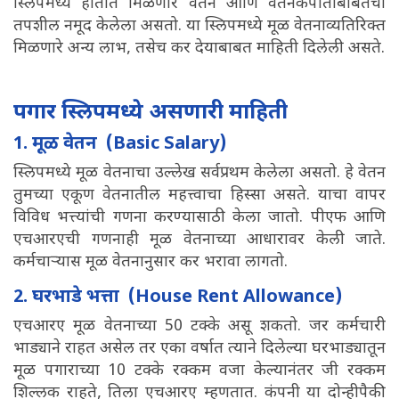
स्लिपमध्ये हातात मिळणारे वेतन आणि वेतनकपातीबाबतचा
तपशील नमूद केलेला असतो. या स्लिपमध्ये मूळ वेतनाव्यतिरिक्त
मिळणारे अन्य लाभ, तसेच कर देयाबाबत माहिती दिलेली असते.
पगार स्लिपमध्ये असणारी माहिती
1. मूळ वेतन (Basic Salary)
स्लिपमध्ये मूळ वेतनाचा उल्लेख सर्वप्रथम केलेला असतो. हे वेतन
तुमच्या एकूण वेतनातील महत्त्वाचा हिस्सा असते. याचा वापर
विविध भत्त्यांची गणना करण्यासाठी केला जातो. पीएफ आणि
एचआरएची गणनाही मूळ वेतनाच्या आधारावर केली जाते.
कर्मचाऱ्यास मूळ वेतनानुसार कर भरावा लागतो.
2. घरभाडे भत्ता (House Rent Allowance)
एचआरए मूळ वेतनाच्या 50 टक्के असू शकतो. जर कर्मचारी
भाड्याने राहत असेल तर एका वर्षात त्याने दिलेल्या घरभाड्यातून
मूळ पगाराच्या 10 टक्के रक्कम वजा केल्यानंतर जी रक्कम
शिल्लक राहते, तिला एचआरए म्हणतात. कंपनी या दोन्हीपैकी