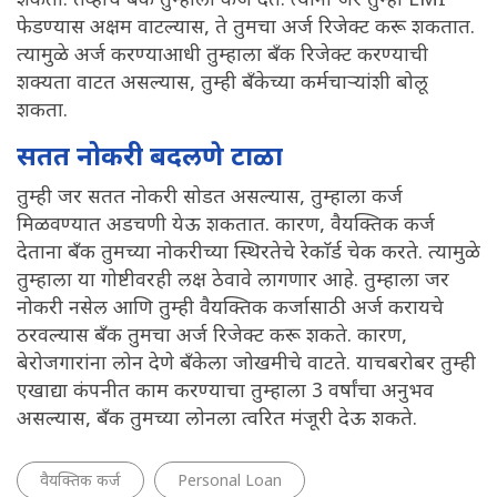
शकतो. तेव्हाच बँक तुम्हाला कर्ज देते. त्यांना जर तुम्ही EMI
फेडण्यास अक्षम वाटल्यास, ते तुमचा अर्ज रिजेक्ट करू शकतात.
त्यामुळे अर्ज करण्याआधी तुम्हाला बँक रिजेक्ट करण्याची
शक्यता वाटत असल्यास, तुम्ही बँकेच्या कर्मचाऱ्यांशी बोलू
शकता.
सतत नोकरी बदलणे टाळा
तुम्ही जर सतत नोकरी सोडत असल्यास, तुम्हाला कर्ज
मिळवण्यात अडचणी येऊ शकतात. कारण, वैयक्तिक कर्ज
देताना बँक तुमच्या नोकरीच्या स्थिरतेचे रेकाॅर्ड चेक करते. त्यामुळे
तुम्हाला या गोष्टीवरही लक्ष ठेवावे लागणार आहे. तुम्हाला जर
नोकरी नसेल आणि तुम्ही वैयक्तिक कर्जासाठी अर्ज करायचे
ठरवल्यास बँक तुमचा अर्ज रिजेक्ट करू शकते. कारण,
बेरोजगारांना लोन देणे बँकेला जोखमीचे वाटते. याचबरोबर तुम्ही
एखाद्या कंपनीत काम करण्याचा तुम्हाला 3 वर्षांचा अनुभव
असल्यास, बँक तुमच्या लोनला त्वरित मंजूरी देऊ शकते.
वैयक्तिक कर्ज
Personal Loan