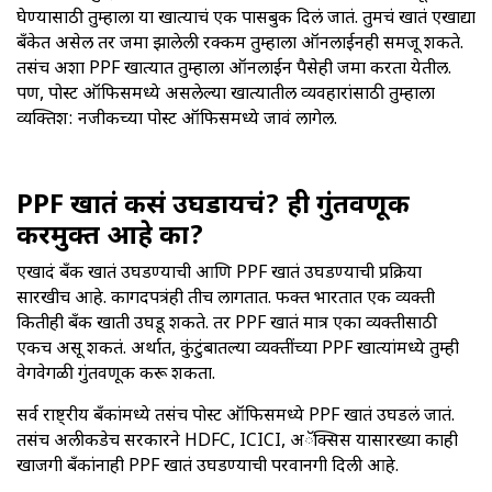
घेण्यासाठी तुम्हाला या खात्याचं एक पासबुक दिलं जातं. तुमचं खातं एखाद्या
बँकेत असेल तर जमा झालेली रक्कम तुम्हाला ऑनलाईनही समजू शकते.
तसंच अशा PPF खात्यात तुम्हाला ऑनलाईन पैसेही जमा करता येतील.
पण, पोस्ट ऑफिसमध्ये असलेल्या खात्यातील व्यवहारांसाठी तुम्हाला
व्यक्तिश: नजीकच्या पोस्ट ऑफिसमध्ये जावं लागेल.
PPF खातं कसं उघडायचं? ही गुंतवणूक
करमुक्त आहे का?
एखादं बँक खातं उघडण्याची आणि PPF खातं उघडण्याची प्रक्रिया
सारखीच आहे. कागदपत्रंही तीच लागतात. फक्त भारतात एक व्यक्ती
कितीही बँक खाती उघडू शकते. तर PPF खातं मात्र एका व्यक्तीसाठी
एकच असू शकतं. अर्थात, कुंटुंबातल्या व्यक्तींच्या PPF खात्यांमध्ये तुम्ही
वेगवेगळी गुंतवणूक करू शकता.
सर्व राष्ट्रीय बँकांमध्ये तसंच पोस्ट ऑफिसमध्ये PPF खातं उघडलं जातं.
तसंच अलीकडेच सरकारने HDFC, ICICI, अॅक्सिस यासारख्या काही
खाजगी बँकांनाही PPF खातं उघडण्याची परवानगी दिली आहे.