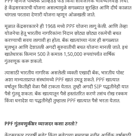
PPF म्हणजे पब्लिक प्रॉव्हिडंड फंड किंवा सार्वजनिक भविष्यनिर्वाह निधी.
हे केंद्रसरकारची योजना असल्यामुळे सगळ्यात सुरक्षित आणि दीर्घ काळात
चांगला परतावा देणारी योजना म्हणून ओळखली जाते.
मूळात केंद्रसरकारने ही 1968 मध्ये PPF योजना लागू केली. आणि तेव्हा
योजनेचा हेतू भारतीय नागरिकांना निदान छोट्या छोट्या रकमेची बचत
करण्याची सवय लागावी हा होता. बँक खात्यांच्या नंतर ही सगळ्यात
मूलभूत आणि देशातली अगदी सुरुवातीची बचत योजना मानली जाते. इथं
खातेधारक किमान 500 ते कमाल 1,50,000 रुपयांपर्यंत वार्षिक
गुंतवणूक करू शकतो.
त्यासाठी भारतीय नागरिक असलेली व्यक्ती एखादी बँक, भारतीय पोस्ट
अशा मान्यताप्राप्त संस्थांमध्ये PPF खातं उघडू शकते. PPF खात्यात
वर्षातून कितीही वेळा पैसे टाकता येतात. तुम्ही अगदी SIP पद्धतीनेही यात
पैसे गुंतवू शकता. बँक खात्यातून पैसे हस्तांतरित करणे तसंच रोख रक्कम
किंवा धनादेश या पद्धतीनेही तुम्हाला PPF खात्यात पैसे भरता येतात.
PPF गुंतवणुकीवर व्याजदर कसा ठरतो?
केंद्रसरकार दरवर्षी बजेट किंवा बजेटच्या सुमारास नवीन आर्थिक वर्षासाठी