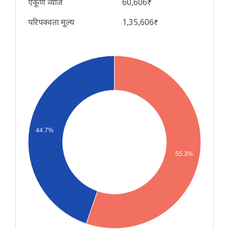
एकूण व्याज
60,606₹
परिपक्वता मूल्य
1,35,606₹
44.7%
55.3%