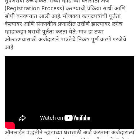
सुवर्णसंधी ठरू शकते. सध्या म्हाडाच्या घरासाठी अर्ज
(Registration Process) करण्याची प्रक्रिया साधी आणि
सोपी बनवण्यात आली आहे. मोजक्या कागदपत्रांची पूर्तता
केल्यावर आणि संगणकीय प्रणालीत उत्तीर्ण झाल्यावर लगेच
म्हाडाकडून घराची पूर्तता करता येते. मात्र हा टप्पा
ओलांडण्यासाठी अर्जदाराने पात्रतेचे निकष पूर्ण करणे गरजेचे
आहे.
ऑनलाईन पद्धतीने म्हाडाच्या घरासाठी अर्ज करताना अर्जदाराला