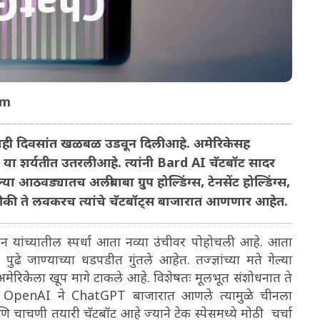
om
काही दिवसांत खळबळ उडवून दिली आहे. अमेरिकेसह
शर्यतीत उतरली आहे. त्यांनी Bard AI चॅटबॉट सादर
या आठवड्यातच अलीबाबा ग्रुप होल्डिंग्स, टेनसेंट होल्डिंग्स,
ी ते लवकरच त्यांचे चॅटबॉट्स बाजारात आणणार आहेत.
चीन यांच्यातील स्पर्धा आता नव्या उंचीवर पोहोचली आहे. आता
पुढे जाण्याच्या धडपडीत गुंतले आहेत. तज्ज्ञांच्या मते गेल्या
मेरिकेला खूप मागे टाकले आहे. विशेषतः मूलभूत संशोधनात ते
्टअप OpenAI ने ChatGPT बाजारात आणले त्यामुळे चीनला
चाचणी तयारी चॅटबॉट आहे ज्याने टेक स्पेसमध्ये मोठी चर्चा