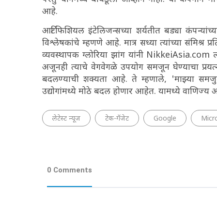
आहे.
आर्टिफिशियल इंटेलिजन्सच्या शर्यतीत बड्या कंपन्यांच्य
विश्लेषकांचे म्हणणे आहे. मात्र सध्या त्यांच्या संमिश
व्यवस्थापक ग्लोरिया झांग यांनी NikkeiAsia.com ला 
अजूनही त्याचे वेगवेगळे उपयोग समजून घेण्याचा प्रयत्
बदलण्याची शक्यता आहे. ते म्हणाले, 'माझ्या समजुती
उद्योगांमध्ये मोठे बदल होणार आहेत. यामध्ये वाणिज
लेटेस्ट न्यूज
टेक-गॅजेट
Google
Micr
0 Comments