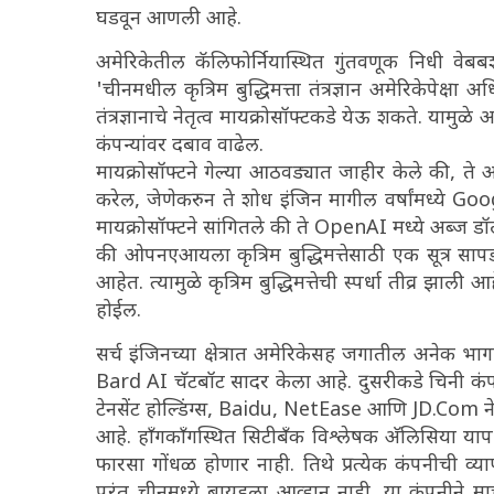
घडवून आणली आहे.
अमेरिकेतील कॅलिफोर्नियास्थित गुंतवणूक निधी वेबब
'चीनमधील कृत्रिम बुद्धिमत्ता तंत्रज्ञान अमेरिकेप
तंत्रज्ञानाचे नेतृत्व मायक्रोसॉफ्टकडे येऊ शकते. यामु
कंपन्यांवर दबाव वाढेल.
मायक्रोसॉफ्टने गेल्या आठवड्यात जाहीर केले की,
करेल, जेणेकरुन ते शोध इंजिन मागील वर्षांमध्ये Goog
मायक्रोसॉफ्टने सांगितले की ते OpenAI मध्ये अब्ज ड
की ओपनएआयला कृत्रिम बुद्धिमत्तेसाठी एक सूत्र साप
आहेत. त्यामुळे कृत्रिम बुद्धिमत्तेची स्पर्धा तीव्र झ
होईल.
सर्च इंजिनच्या क्षेत्रात अमेरिकेसह जगातील अनेक 
Bard AI चॅटबॉट सादर केला आहे. दुसरीकडे चिनी कंपन्य
टेनसेंट होल्डिंग्स, Baidu, NetEase आणि JD.Com ने
आहे. हाँगकाँगस्थित सिटीबँक विश्लेषक अ‍ॅलिसिया याप य
फारसा गोंधळ होणार नाही. तिथे प्रत्येक कंपनीची व्
परंतु चीनमध्ये बायडूला आव्हान नाही. या कंपनीने 