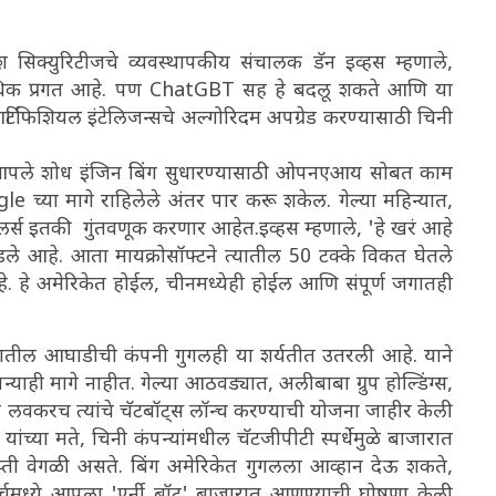
श सिक्युरिटीजचे व्यवस्थापकीय संचालक डॅन इव्हस म्हणाले,
ेक्षा अधिक प्रगत आहे. पण ChatGBT सह हे बदलू शकते आणि या
ळे आर्टिफिशियल इंटेलिजन्सचे अल्गोरिदम अपग्रेड करण्यासाठी चिनी
 ते आपले शोध इंजिन बिंग सुधारण्यासाठी ओपनएआय सोबत काम
le च्या मागे राहिलेले अंतर पार करू शकेल. गेल्या महिन्यात,
ॉलर्स इतकी गुंतवणूक करणार आहेत.इव्हस म्हणाले, 'हे खरं आहे
डले आहे. आता मायक्रोसॉफ्टने त्यातील 50 टक्के विकत घेतले
ाली आहे. हे अमेरिकेत होईल, चीनमध्येही होईल आणि संपूर्ण जगातही
भागातील आघाडीची कंपनी गुगलही या शर्यतीत उतरली आहे. याने
ाही मागे नाहीत. गेल्या आठवड्यात, अलीबाबा ग्रुप होल्डिंग्स,
 लवकरच त्यांचे चॅटबॉट्स लॉन्च करण्याची योजना जाहीर केली
ांच्या मते, चिनी कंपन्यांमधील चॅटजीपीटी स्पर्धेमुळे बाजारात
याप्ती वेगळी असते. बिंग अमेरिकेत गुगलला आव्हान देऊ शकते,
मार्चमध्ये आपला 'एर्नी बॉट' बाजारात आणण्याची घोषणा केली