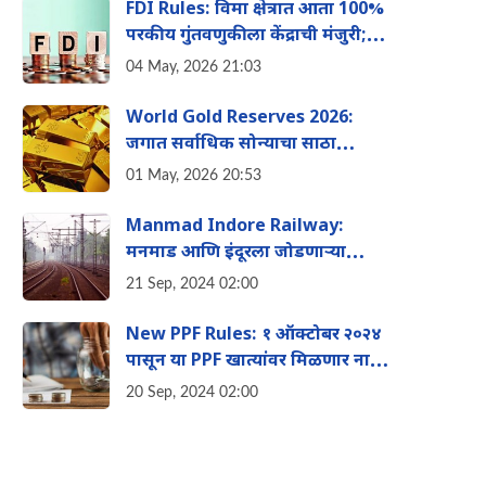
FDI Rules: विमा क्षेत्रात आता 100%
परकीय गुंतवणुकीला केंद्राची मंजुरी;
एलआयसीसाठी मात्र वेगळे नियम, पाहा
04 May, 2026 21:03
काय बदलले
World Gold Reserves 2026:
जगात सर्वाधिक सोन्याचा साठा
कोणत्या देशाकडे? जाणून घ्या
01 May, 2026 20:53
Manmad Indore Railway:
मनमाड आण‍ि इंदूरला जोडणाऱ्या
१८०३६ कोटी रुपयांच्या रेल्वे मार्गाला
21 Sep, 2024 02:00
मंत्र‍िमंडळाने द‍िली मान्यता
New PPF Rules: १ ऑक्टोबर २०२४
पासून या PPF खात्यांवर मिळणार नाही
कोणतेही व्याज, जाणुन घ्या काय आहेत
20 Sep, 2024 02:00
नव‍िन न‍ियम