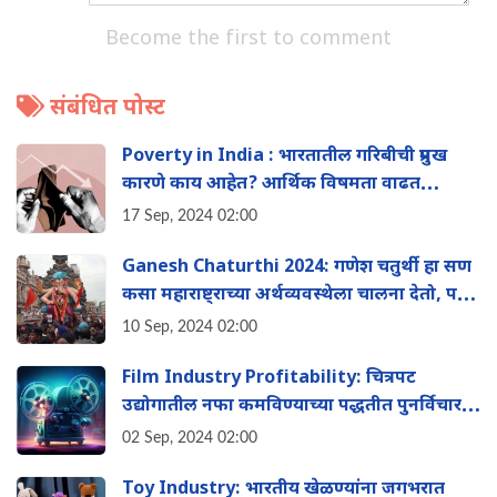
Become the first to comment
संबंधित पोस्ट
Poverty in India : भारतातील गरिबीची प्रमुख
कारणे काय आहेत? आर्थिक विषमता वाढत
चाललीये का? वाचा दीर्घ लेख‌
17 Sep, 2024 02:00
Ganesh Chaturthi 2024: गणेश चतुर्थी हा सण
कसा महाराष्ट्राच्या अर्थव्यवस्थेला चालना देतो, पहा
संपूर्ण माहिती
10 Sep, 2024 02:00
Film Industry Profitability: चित्रपट
उद्योगातील नफा कमविण्याच्या पद्धतीत पुनर्विचार
करण्याची वेळ आली आहे का? वाचा
02 Sep, 2024 02:00
Toy Industry: भारतीय खेळण्यांना जगभरात