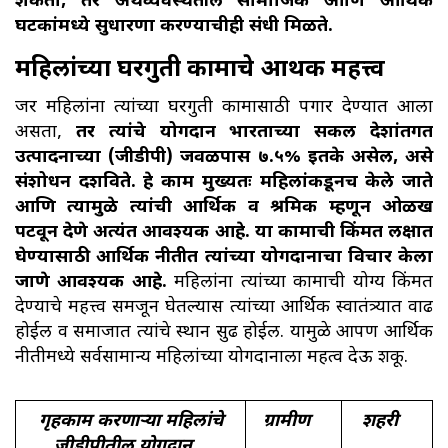
शकतो, तर अर्थव्यवस्थेतील सामाजिक आणि आर्थिक
घटकांमध्ये सुधारणा करण्याचीही संधी मिळते.
महिलांच्या घरगुती कामाचे आर्थिक महत्त्व
जर महिलांना त्यांच्या घरगुती कामासाठी पगार देण्यात आला
असता,
तर त्यांचे योगदान भारताच्या सकल देशांतर्गत
उत्पादनाच्या (जीडीपी) जवळपास ७.५% इतके असेल, असे
संशोधन दर्शविते. हे काम मुख्यतः महिलांकडूनच केले जाते
आणि त्यामुळे त्यांची आर्थिक व श्रमिक म्हणून ओळख
पटवून देणे अत्यंत आवश्यक आहे. या कामाची किंमत लक्षात
घेण्यासाठी आर्थिक नीतीत त्यांच्या योगदानाचा विचार केला
जाणे आवश्यक आहे.
महिलांना त्यांच्या कामाची योग्य किंमत
देण्याचे महत्त्व समजून घेतल्यास त्यांच्या आर्थिक स्वातंत्र्यात वाढ
होईल व समाजात त्यांचे स्थान सुदृढ होईल. यामुळे आपण आर्थिक
नीतीमध्ये सर्वसामान्य महिलांच्या योगदानाला महत्व देऊ शकू.
गृहकाम करणाऱ्या महिलांचे
ग्रामीण
शहरी
जीडीपीतील योगदान