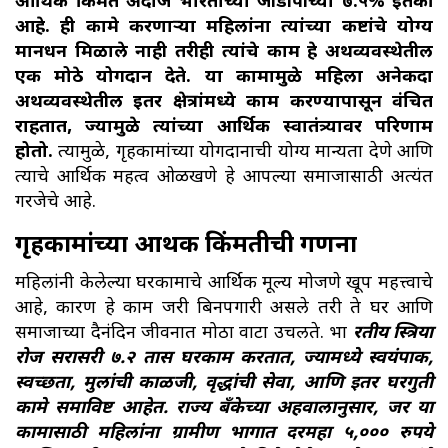
आर्थिक किंमत अंदाजे भारताच्या जीडीपीच्या ७.५% इतकी
आहे. ही कामे करणाऱ्या महिलांना त्यांच्या कष्टांचे योग्य
मानधन मिळाले नाही तरीही त्यांचे काम हे अर्थव्यवस्थेतील
एक मोठे योगदान देते. या कामामुळे महिला अनेकदा
अर्थव्यवस्थेतील इतर क्षेत्रांमध्ये काम करण्यापासून वंचित
राहतात, ज्यामुळे त्यांच्या आर्थिक स्वातंत्र्यावर परिणाम
होतो.
त्यामुळे, गृहकामांच्या योगदानाची योग्य मान्यता देणे आणि
त्याचे आर्थिक महत्व ओळखणे हे आपल्या समाजासाठी अत्यंत
गरजेचे आहे.
गृहकामांच्या आर्थिक किंमतीची गणना
महिलांनी केलेल्या घरकामाचे आर्थिक मूल्य मोजणे खूप महत्त्वाचे
आहे, कारण हे काम जरी बिनपगारी असले तरी ते घर आणि
समाजाच्या दैनंदिन जीवनात मोठा वाटा उचलते. भा
रतीय स्त्रिया
रोज सरासरी ७.२ तास घरकाम करतात, ज्यामध्ये स्वयंपाक,
स्वच्छता, मुलांची काळजी, वृद्धांची सेवा, आणि इतर घरगुती
कामे समाविष्ट आहेत. राज्य बँकेच्या अहवालानुसार, जर या
कामासाठी महिलांना ग्रामीण भागात दरमहा ५,००० रुपये