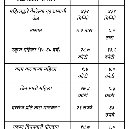
महिलांद्वारे केलेल्या गृहकामाची
४३२
४३१
वेळ
मिनिटे
मिनिटे
तासात
७.२ तास
७.२
तास
एकूण महिला (१८-६० वर्षे)
२८.७
१३.२
कोटी
कोटी
काम करणाऱ्या महिला
१.४
४.०
कोटी
कोटी
बिनपगारी महिला
२७.३
९.३
कोटी
कोटी
दररोज प्रति तास मानधन*
२१ रुपये
३३
रुपये
एकूण बिनपगारी योगदान
१४.७
८.०