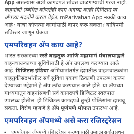
App
असल्यास अशी कागदपत्रं सोबत बाळगण्याची गरज नाही.
वाहनांशी संबंधित कोणतेही काम अवघ्या काही मिनिटात या
अ‍ॅपच्या मदतीने करता येईल.
mParivahan App नक्की काय
आहे? याचा कोणत्या कामांसाठी वापर करू शकता? याविषयी
सविस्तर जाणून घेऊया.
एमपरिवहन अ‍ॅप काय आहे?
भारत सरकारच्या
रस्ते वाहतूक आणि महामार्ग मंत्रालयाद्वारे
वाहनचालकांच्या सुविधेसाठी हे अ‍ॅप उपलब्ध करण्यात आले
आहे.
डिजिटल इंडिया
अभियानांतर्गत देशातील वाहनचालकांना
वाहतुकीसंदर्भातील सर्व सुविधा एकाच ठिकाणी उपलब्ध करून
देण्याच्या उद्देशाने हे अ‍ॅप लाँच करण्यात आले होते. या अ‍ॅपच्या
माध्यमातून वाहनांसंबंधी सर्व कागदपत्रे डिजिटल स्वरुपात
उपलब्ध होतील. ही डिजिटल कागदपत्रे तुम्ही पोलिसांना दाखवू
शकता. विशेष म्हणजे हे
अ‍ॅप पूर्णपणे मोफत
उपलब्ध आहे.
एमपरिवहन अ‍ॅपमध्ये असे करा रजिस्ट्रेशन
एमपरिवहन अ‍ॅपमध्ये रजिस्ट्रेशन करण्यासाठी तुम्हाला सर्वात प्रथम