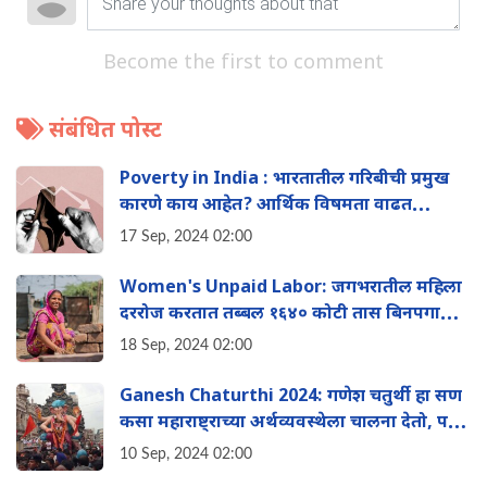
Become the first to comment
संबंधित पोस्ट
Poverty in India : भारतातील गरिबीची प्रमुख
कारणे काय आहेत? आर्थिक विषमता वाढत
चाललीये का? वाचा दीर्घ लेख‌
17 Sep, 2024 02:00
Women's Unpaid Labor: जगभरातील महिला
दररोज करतात तब्बल १६४० कोटी तास ब‍िनपगारी
घरकाम, वाचा काय आहे संपूर्ण माहिती
18 Sep, 2024 02:00
Ganesh Chaturthi 2024: गणेश चतुर्थी हा सण
कसा महाराष्ट्राच्या अर्थव्यवस्थेला चालना देतो, पहा
संपूर्ण माहिती
10 Sep, 2024 02:00