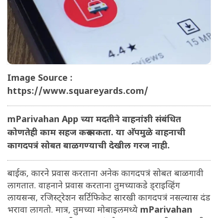
Image Source :
https://www.squareyards.com/
mParivahan App च्या मदतीने वाहनांशी संबंधित
कोणतेही काम सहज करू शकता. या अ‍ॅपमुळे वाहनाची
कागदपत्रं सोबत बाळगण्याची देखील गरज नाही.
बाईक, कारने प्रवास करताना अनेक कागदपत्रं सोबत बाळगावी
लागतात. वाहनाने प्रवास करताना तुमच्याकडे ड्राइव्हिंग
लायसन्स, रजिस्ट्रेशन सर्टिफिकेट सारखी कागदपत्रं नसल्यास दंड
भरावा लागतो. मात्र, तुमच्या मोबाइलमध्ये
mParivahan