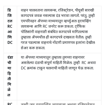
डि
वाहन चालवताना लायसन्स, रजिस्ट्रेशन, पीयूसी सारखी
जि
कागदपत्रं जवळ नसल्यास दंड भरावा लागतो. परंतु, तुम्ही
टल
एमपरिवहन अ‍ॅपच्या माध्यमातून व्हर्च्युअल ड्रायव्हिंग
RC
लायसन्स आणि RC जनरेट करू शकता. ट्रॅफिक
आ
पोलिसांनी वाहनाशी संबंधित कागदपत्रे मागितल्यास
णि
तुम्हाला अ‍ॅपमधील ही कागदपत्रे दाखवता येतील. तुम्ही
DC
गरज पडल्यास वाहनाचे नोंदणी प्रमाणपत्र इतरांना देखील
शेअर करू शकता.
दंडा
या अ‍ॅपच्या माध्यमातून तुम्हाला तुमच्या वाहनावर
ची
असलेल्या दंडाची संपूर्ण माहिती मिळेल. तुम्ही RC अथवा
मा
DC क्रमांक टाकून चलनाची माहिती जाणून घेऊ शकता.
हि
ती
मि
ळे
ल
RC