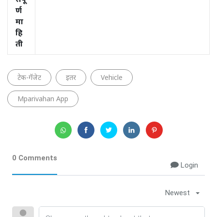
संपू
र्ण
मा
हि
ती
टेक-गॅजेट
इतर
Vehicle
Mparivahan App
0 Comments
Login
Newest