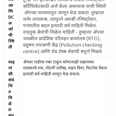
तुम्ही जर ड्रायव्हिंग लायसन्स अथवा रजिस्ट्रेशन
आ
सर्टिफिकेटसाठी अर्ज केला असल्यास याची स्थिती
णि
अ‍ॅपच्या माध्यमातून जाणून घेऊ शकता. तुम्हाला
DC
लर्नर लायसन्स, तात्पुरते आरसी रजिस्ट्रेशन,
अ
पत्त्यातील बदल इत्यादी सर्व माहिती मिळेल.
र्जा
वाहतुक सेवांची मिळेल माहिती - तुम्हाला अ‍ॅपवर
ची
जवळील प्रादेशिक परिवहन कार्यालय (RTO),
स्थि
प्रदूषण तपासणी केंद्र (Pollution checking
ती
centre) आणि रोड टॅक्स सेवांची संपूर्ण मिळते.
वाह
अ‍ॅपवर गाडीचा नंबर टाकून कोणत्याही वाहनाच्या
नां
मालकाचे नाव, नोंदणी तारीख, वाहन विमा, फिटनेस वैधता
शी
इत्यादी सर्व माहिती जाणून घेऊ शकता.
संबं
धि
त
मि
ळे
ल