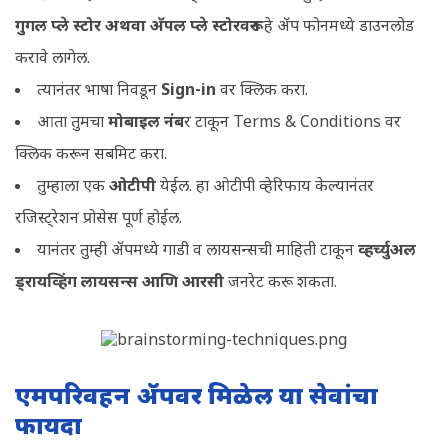
गुगल प्ले स्टोर अथवा अ‍ॅपल प्ले स्टोरवरून
हे अ‍ॅप फोनमध्ये डाउनलोड
करावे लागेल.
त्यानंतर भाषा निवडून
Sign-in
वर क्लिक करा.
आता तुमचा
मोबाइल नंब
र टाकून Terms & Conditions वर
क्लिक करून सबमिट करा.
तुम्हाला एक
ओटीपी
येईल. हा ओटीपी व्हेरिफाय केल्यानंतर
रजिस्ट्रेशन प्रोसेस पूर्ण होईल.
यानंतर तुम्ही अ‍ॅपमध्ये गाडी व लायसन्सची माहिती टाकून
व्हर्च्युअल
ड्रायव्हिंग लायसन्स आणि आरसी
जनरेट करू शकता.
एमपरिवहन अ‍ॅपवर मिळेल या सेवांचा
फायदा