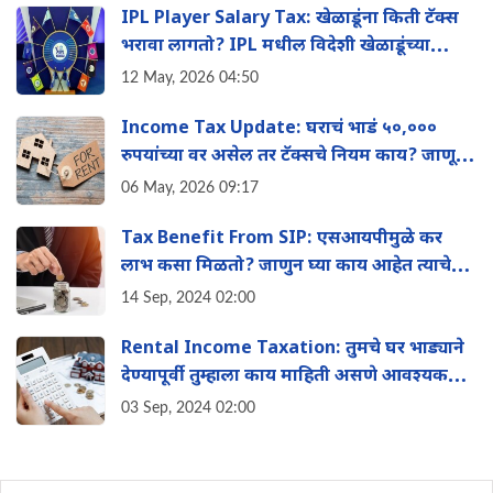
IPL Player Salary Tax: खेळाडूंना किती टॅक्स
भरावा लागतो? IPL मधील विदेशी खेळाडूंच्या
पगाराचे 'हे' आहे टॅक्स गणित
12 May, 2026 04:50
Income Tax Update: घराचं भाडं ५०,०००
रुपयांच्या वर असेल तर टॅक्सचे नियम काय? जाणून
घ्या
06 May, 2026 09:17
Tax Benefit From SIP: एसआयपीमुळे कर
लाभ कसा मिळतो? जाणुन घ्या काय आहेत त्याचे
फायदे?
14 Sep, 2024 02:00
Rental Income Taxation: तुमचे घर भाड्याने
देण्यापूर्वी तुम्हाला काय माहिती असणे आवश्यक
आहे?
03 Sep, 2024 02:00