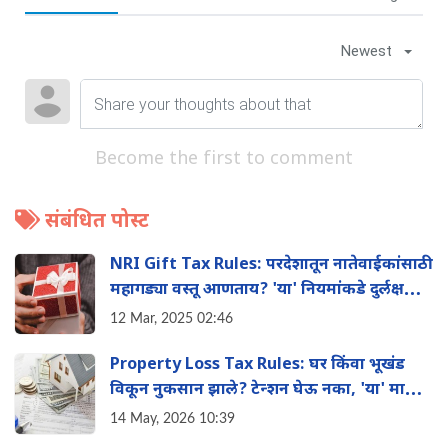
Newest
Become the first to comment
संबंधित पोस्ट
NRI Gift Tax Rules: परदेशातून नातेवाईकांसाठी
महागड्या वस्तू आणताय? 'या' नियमांकडे दुर्लक्ष
केल्यास बसू शकतो टॅक्सचा फटका
12 Mar, 2025 02:46
Property Loss Tax Rules: घर किंवा भूखंड
विकून नुकसान झाले? टेन्शन घेऊ नका, 'या' मार्गाने
वाचवू शकता तुमचा इन्कम टॅक्स
14 May, 2026 10:39