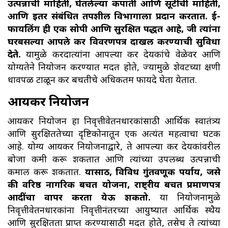
उत्पन्नाची माहिती, घेतलेल्या कपाती आणि सूटींची माहिती,
आणि इतर संबंधित तपशील विभागाला प्रदान करतात.
ई-
फायलिंग ही एक सोपी आणि सुरक्षित पद्धत आहे, जी त्यांना
घरबसल्या आपले कर विवरणपत्र दाखल करण्याची सुविधा
देते.
यामुळे करदात्यांना आपल्या कर देयकांचे वेळेवर आणि
योग्यतेने नियोजन करण्यात मदत होते, ज्यामुळे शेवटच्या क्षणी
धावपळ टाळून कर बचतीचे अधिकतम फायदे घेता येतात.
आयकर नियोजन
आयकर नियोजन हा निवृत्तीवेतनधारकांसाठी आर्थिक स्वातंत्र्य
आणि सुरक्षिततेच्या दृष्टिकोनातून एक अत्यंत महत्वाचा घटक
आहे. योग्य आयकर नियोजनाद्वारे, ते आपल्या कर देयकांवरील
बोजा कमी करू शकतात आणि त्यांच्या उपलब्ध उत्पन्नाची
कमाल करू शकतात.
यासाठी, विविध गुंतवणूक पर्याय, जसे
की वरिष्ठ नागरिक बचत योजना, राष्ट्रीय बचत प्रमाणपत्र
आदींचा वापर करता येऊ शकतो.
या नियोजनामुळे
निवृत्तीवेतनधारकांना निवृत्तीनंतरच्या आयुष्यात आर्थिक स्थैर्य
आणि सुरक्षितता प्राप्त करण्यासाठी मदत होते, तसेच ते त्यांच्या