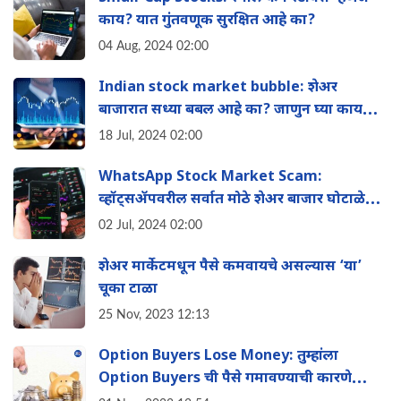
काय? यात गुंतवणूक सुरक्षित आहे का?
04 Aug, 2024 02:00
Indian stock market bubble: शेअर
बाजारात सध्या बबल आहे का? जाणुन घ्या काय
आहे तज्ञांचे मत
18 Jul, 2024 02:00
WhatsApp Stock Market Scam:
व्हॉट्सॲपवरील सर्वात मोठे शेअर बाजार घोटाळे
आण‍ि त्यापासून कसे वाचावे
02 Jul, 2024 02:00
शेअर मार्केटमधून पैसे कमवायचे असल्यास ‘या’
चूका टाळा
25 Nov, 2023 12:13
Option Buyers Lose Money: तुम्हांला
Option Buyers ची पैसे गमावण्याची कारणे
माहिती आहेत का? लगेच जाणुन घ्या काय आहेत