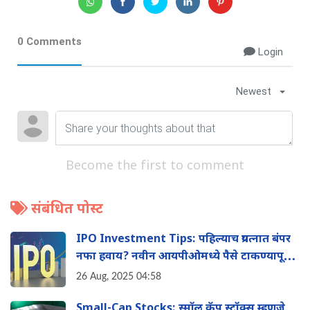
0 Comments
Login
Newest
Become the first to comment
संबंधित पोस्ट
IPO Investment Tips: पहिल्याच प्रयत्नात बंपर
नफा हवाय? नवीन आयपीओमध्ये पैसे टाकण्यापूर्वी
'या' 8 गोष्टी नक्की तपासा
26 Aug, 2025 04:58
Small-Cap Stocks: स्मॉल कॅप स्टॉक्स म्हणजे