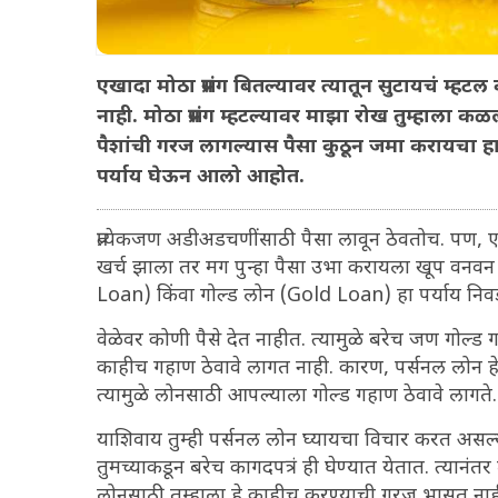
एखादा मोठा प्रसंग बितल्यावर त्यातून सुटायचं म
नाही. मोठा प्रसंग म्हटल्यावर माझा रोख तुम्हाला 
पैशांची गरज लागल्यास पैसा कुठून जमा करायचा हा मो
पर्याय घेऊन आलो आहोत.
प्रत्येकजण अडीअडचणींसाठी पैसा लावून ठेवतोच. प
खर्च झाला तर मग पुन्हा पैसा उभा करायला खूप वनवन 
Loan) किंवा गोल्ड लोन (Gold Loan) हा पर्याय नि
वेळेवर कोणी पैसे देत नाहीत. त्यामुळे बरेच जण गोल्ड ग
काहीच गहाण ठेवावे लागत नाही. कारण, पर्सनल लोन हे अस
त्यामुळे लोनसाठी आपल्याला गोल्ड गहाण ठेवावे लागते
याशिवाय तुम्ही पर्सनल लोन घ्यायचा विचार करत असल्य
तुमच्याकडून बरेच कागदपत्रं ही घेण्यात येतात. त्यानंतर 
लोनसाठी तुम्हाला हे काहीच करण्याची गरज भासत ना