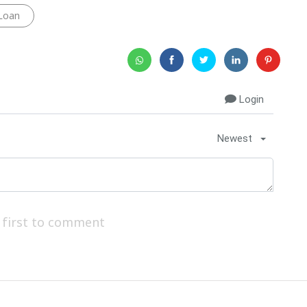
Loan
Login
Newest
 first to comment