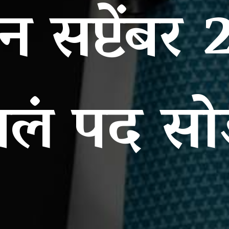
 सप्टेंबर
पलं पद स