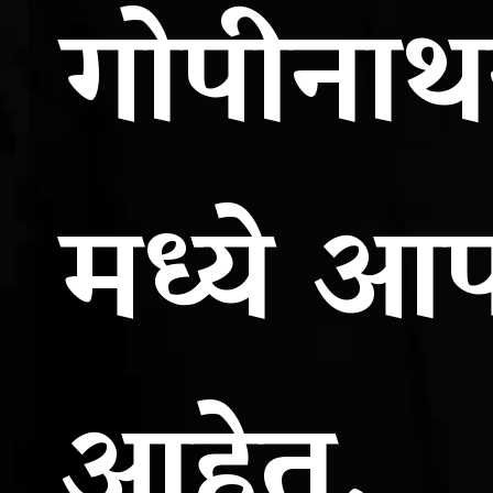
गोपीनाथन
मध्ये आ
आहेत.